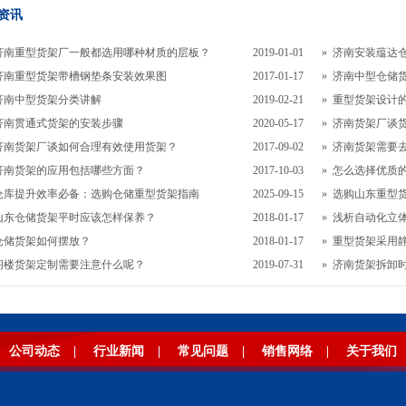
资讯
济南重型货架厂一般都选用哪种材质的层板？
2019-01-01
»
济南安装蕴达
济南重型货架带槽钢垫条安装效果图
2017-01-17
»
济南中型仓储
济南中型货架分类讲解
2019-02-21
»
重型货架设计
济南贯通式货架的安装步骤
2020-05-17
»
济南货架厂谈
济南货架厂谈如何合理有效使用货架？
2017-09-02
»
济南货架需要
济南货架的应用包括哪些方面？
2017-10-03
»
怎么选择优质
仓库提升效率必备：选购仓储重型货架指南
2025-09-15
»
选购山东重型
山东仓储货架平时应该怎样保养？
2018-01-17
»
浅析自动化立
仓储货架如何摆放？
2018-01-17
»
重型货架采用
阁楼货架定制需要注意什么呢？
2019-07-31
»
济南货架拆卸
公司动态
|
行业新闻
|
常见问题
|
销售网络
|
关于我们