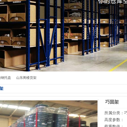
南钢托盘
山东阁楼货架
架
巧固架
所属分类：
高度参数：
载重数值：