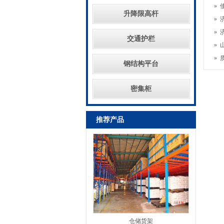
»
升降限高杆
»
»
交通护栏
»
»
钢结构平台
密集柜
推荐产品
仓储货架