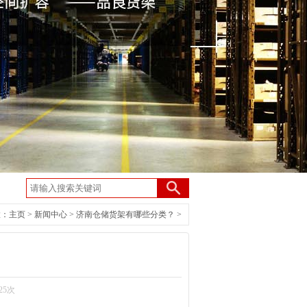
置：
主页
>
新闻中心
>
济南仓储货架有哪些分类？
>
？
25次