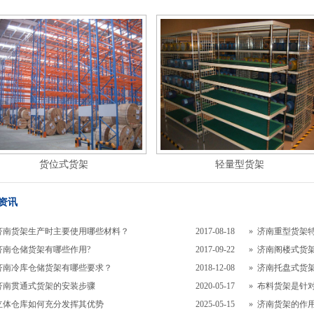
货位式货架
轻量型货架
资讯
济南货架生产时主要使用哪些材料？
2017-08-18
»
济南重型货架
济南仓储货架有哪些作用?
2017-09-22
»
济南阁楼式货
济南冷库仓储货架有哪些要求？
2018-12-08
»
济南托盘式货
济南贯通式货架的安装步骤
2020-05-17
»
布料货架是针
立体仓库如何充分发挥其优势
2025-05-15
»
济南货架的作