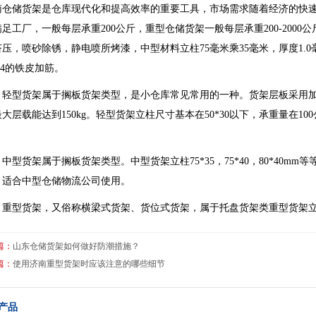
南仓储货架是仓库现代化和提高效率的重要工具，市场需求随着经济的快
满足工厂，一般每层承重200公斤，重型仓储货架一般每层承重200-200
压，喷砂除锈，静电喷所烤漆，中型材料立柱75毫米乘35毫米，厚度1.0毫
.4的铁皮加筋。
：轻型货架属于搁板货架类型，是小仓库常见常用的一种。货架层板采用
大层载能达到150kg。轻型货架立柱尺寸基本在50*30以下，承重量在100公斤
。
中型货架属于搁板货架类型。中型货架立柱75*35，75*40，80*40mm等
，适合中型仓储物流公司使用。
：重型货架，又俗称横梁式货架、货位式货架，属于托盘货架类重型货架立柱规格
篇：
山东仓储货架如何做好防潮措施？
篇：
使用济南重型货架时应该注意的哪些细节
产品