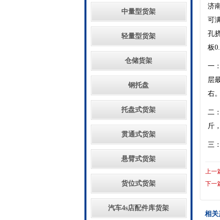
济
中量型货架
可
孔挤
轻量型货架
板0
仓储货架
一
层最
钢托盘
右
托盘式货架
二：
斤
贯通式货架
三
悬臂式货架
上一
货位式货架
下一
汽车4s店配件库货架
相关