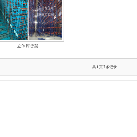
立体库货架
共
1
页
7
条记录