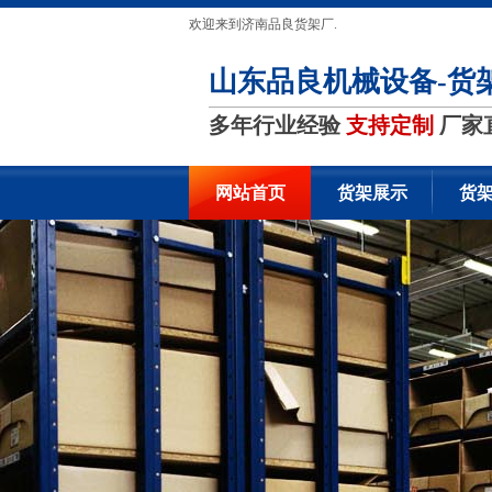
欢迎来到济南品良货架厂.
山东品良机械设备-货
多年行业经验
支持定制
厂家
网站首页
货架展示
货