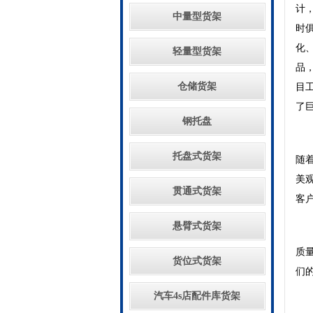
计
中量型货架
时
化
轻量型货架
品
仓储货架
目
了
钢托盘
托盘式货架
随
美
贯通式货架
客
悬臂式货架
质
货位式货架
们
汽车4s店配件库货架