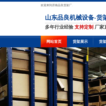
欢迎来到济南品良货架厂.
山东品良机械设备-货
多年行业经验
支持定制
厂家
网站首页
货架展示
货