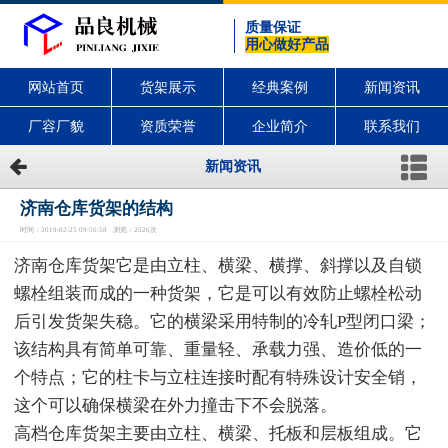
质量保证
用心做好产品
网站首页
货架展示
经典案例
新闻资讯
厂容厂貌
资质荣誉
企业简介
联系我们
新闻资讯
济南仓库货架的结构
时间：2019-02-25 09:50:58 浏览：2526次
济南仓库货架它是由立柱、横梁、横撑、斜撑以及自锁
螺栓组装而成的一种货架，它是可以有效防止螺栓松动
后引发货架失稳。它的横梁采用特制的冷轧P型闭口梁；
该结构具有简单可靠、重量轻、承载力强、造价低的一
个特点；它的柱卡与立柱连接时配有特殊设计安全销，
这个可以确保横梁在外力撞击下不会脱落。
高档仓库货架主要由立柱、横梁、托板和层板组成。它