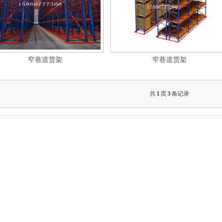
窄巷道货架
窄巷道货架
共
1
页
3
条记录