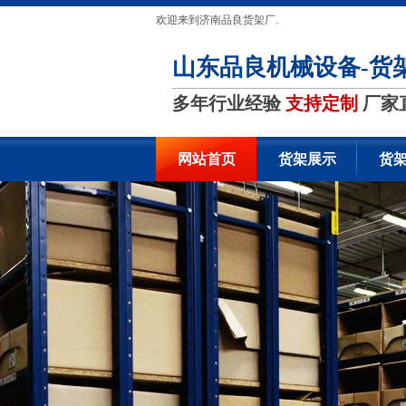
欢迎来到济南品良货架厂.
山东品良机械设备-货
多年行业经验
支持定制
厂家
网站首页
货架展示
货