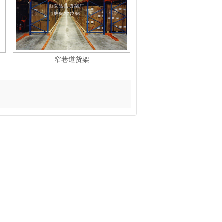
窄巷道货架