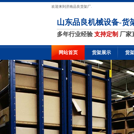
欢迎来到济南品良货架厂.
山东品良机械设备-货
多年行业经验
支持定制
厂家
网站首页
货架展示
货