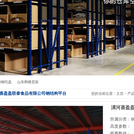
南钢托盘
山东阁楼货架
喜盈盈联泰食品有限公司钢结构平台
您的当前位置：
主页
>
产
漯河喜盈
所属分类：
高度参数：
载重数值：