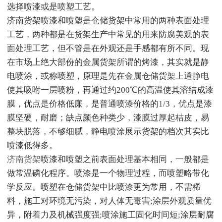
选择喷漆或是喷塑工艺。
济南货架喷漆和喷塑是仓储货架中常用的两种表面处理
工艺，两种都是在货架生产中常见的用来防腐美观的表
面处理工艺，但不管是在外观还是手感都有所不同。现
在市场上绝大部份的金属货架所谓的烤漆，其实就是静
电喷涂，或称喷塑，原理是先在金属仓储货架上通静电
使其吸咐一层喷粉，再通过约200℃的高温使其溶结成漆
膜，优点是价格低廉，是普通喷漆价格的1/3，优点是漆
膜坚硬，耐磨；缺点颜色种类少，漆膜过厚起桔皮，易
整块脱落，不够细腻，静电喷涂展示货架的档次其实比
喷漆低得多。
济南货架
喷漆和喷塑之前表面处理基本相同，一般都是
做常温磷化程序。喷漆是一个物理过程，而喷塑略带化
学反应。喷塑在仓储货架中比喷漆更为常用，不需稀
料，施工对环境无污染，对人体无毒害;涂层外观质量优
异，附着力及机械强度强;喷涂施工固化时间短;涂层耐腐